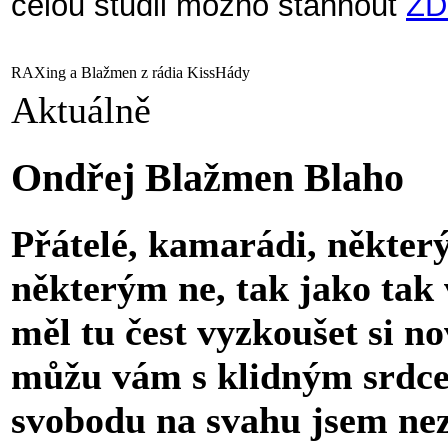
celou studii možno stáhnout
ZD
RAXing a Blažmen z rádia KissHády
Aktuálně
Ondřej Blažmen Blaho
Přátelé, kamarádi, někter
některým ne, tak jako tak 
měl tu čest vyzkoušet si no
můžu vám s klidným srdcem
svobodu na svahu jsem nezaž