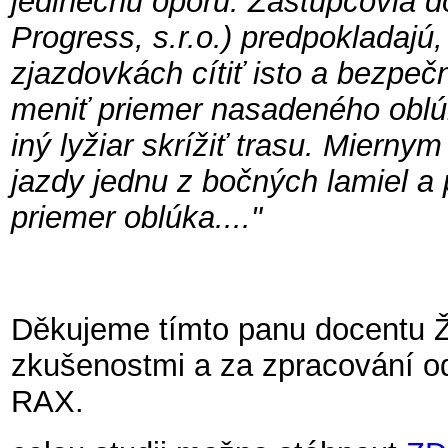
jedinečnú oporu. Zástupcovia do
Progress, s.r.o.) predpokladajú
zjazdovkách cítiť isto a bezpeč
meniť priemer nasadeného oblú
iný lyžiar skrížiť trasu. Miern
jazdy jednu z bočných lamiel a 
priemer oblúka...."
Děkujeme tímto panu docentu Ží
zkušenostmi a za zpracování o
RAX.