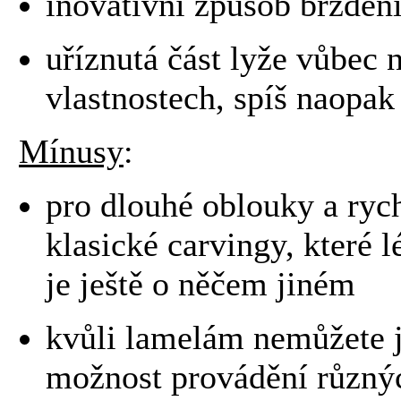
inovativní způsob brzděn
uříznutá část lyže vůbec 
vlastnostech, spíš naopak
Mínusy
:
pro dlouhé oblouky a rych
klasické carvingy, které lé
je ještě o něčem jiném
kvůli lamelám nemůžete j
možnost provádění různých