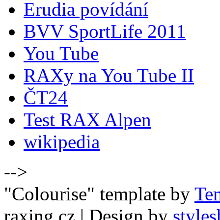
Erudia povídání
BVV SportLife 2011
You Tube
RAXy na You Tube II
ČT24
Test RAX Alpen
wikipedia
-->
"Colourise" template by
Te
raxing.cz
| Design by
styles