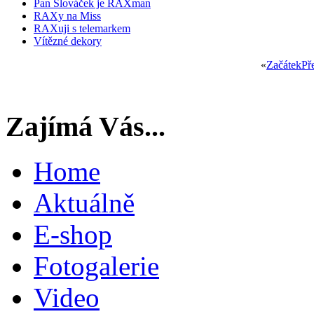
Pan Slováček je RAXman
RAXy na Miss
RAXuji s telemarkem
Vítězné dekory
«
Začátek
Př
Zajímá Vás...
Home
Aktuálně
E-shop
Fotogalerie
Video