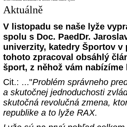
Aktuálně
V listopadu se naše lyže vypra
spolu s
Doc. PaedDr. Jarosla
univerzity, katedry Športov v
tohoto zpracoval obsáhlý člá
šport, z něhož vám nabízíme 
Cit.: ..."
Problém správneho pred
a skutočnej jednoduchosti zvládn
skutočná revolučná zmena, ktorá
republike a to lyže RAX.