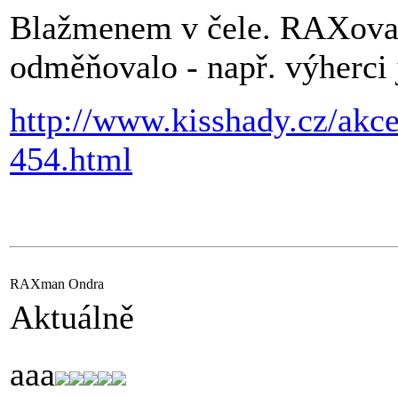
Blažmenem v čele. RAXovalo
odměňovalo - např. výherci 
http://www.kisshady.cz/akce
454.html
RAXman Ondra
Aktuálně
aaa