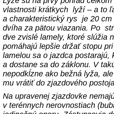
Lyže sú na prvý pohľad celkom 
vlastnosti krátkych lyží – a to 
a charakteristický rys je 20 cm
dvíha za pätou viazania. Po st
dve zvislé lamely, ktoré slúžia 
pomáhajú lepšie držať stopu pri
lamelou sa o jazdca postarajú, 
a dostane sa do záklonu. V tak
nepodkĺzne ako bežná lyža, ale
mu vrátiť do zjazdového postoja
Na upravenej zjazdovke nemajú 
v terénnych nerovnostiach (bub