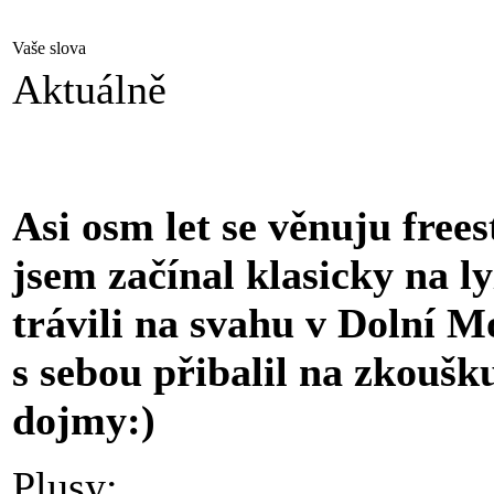
Vaše slova
Aktuálně
Asi osm let se věnuju free
jsem začínal klasicky na l
trávili na svahu v Dolní M
s sebou přibalil na zkouš
dojmy:)
Plusy: