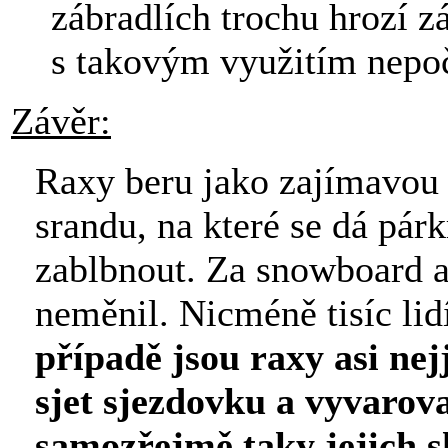
zábradlích trochu hrozí z
s takovým využitím nepočí
Závěr:
Raxy beru jako zajímavou a
srandu, na které se dá párk
zablbnout. Za snowboard a
neměnil. Nicméně tisíc lidí
případě jsou raxy asi ne
sjet sjezdovku a vyvarova
samozřejmě taky jejich s