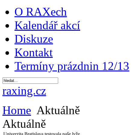
O RAXech
Kalendář akcí
Diskuze
Kontakt
Termíny prázdnin 12/13
raxing.cz
Home
Aktuálně
Aktuálně
Univerzita Bratislava testovala naše lyže