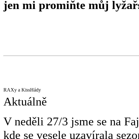
jen mi promiňte můj lyžař
RAXy a KissHády
Aktuálně
V neděli 27/3 jsme se na Fa
kde se vesele uzavírala sezo