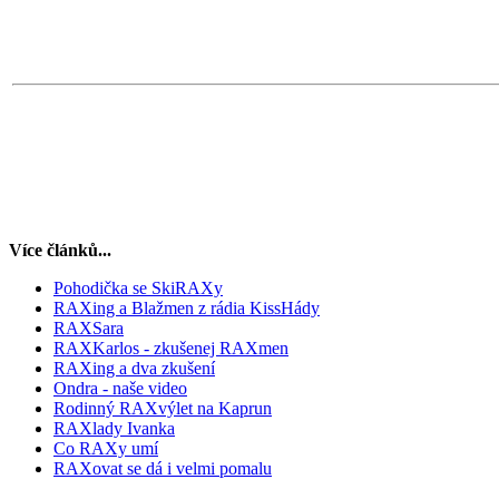
Více článků...
Pohodička se SkiRAXy
RAXing a Blažmen z rádia KissHády
RAXSara
RAXKarlos - zkušenej RAXmen
RAXing a dva zkušení
Ondra - naše video
Rodinný RAXvýlet na Kaprun
RAXlady Ivanka
Co RAXy umí
RAXovat se dá i velmi pomalu