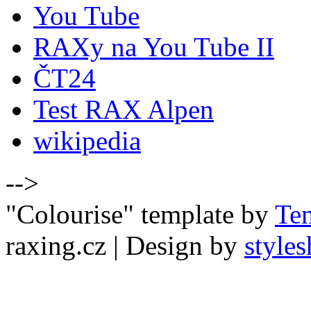
You Tube
RAXy na You Tube II
ČT24
Test RAX Alpen
wikipedia
-->
"Colourise" template by
Te
raxing.cz
| Design by
styles