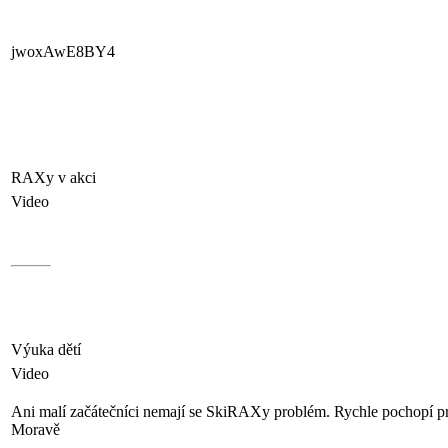
jwoxAwE8BY4
RAXy v akci
Video
Výuka dětí
Video
Ani malí začátečníci nemají se SkiRAXy problém. Rychle pochopí prin
Moravě