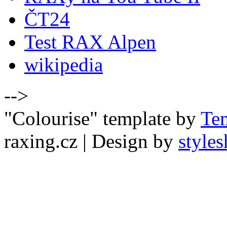
ČT24
Test RAX Alpen
wikipedia
-->
"Colourise" template by
Te
raxing.cz
| Design by
styles