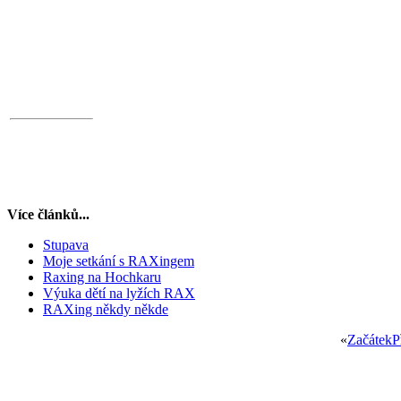
Více článků...
Stupava
Moje setkání s RAXingem
Raxing na Hochkaru
Výuka dětí na lyžích RAX
RAXing někdy někde
«
Začátek
P