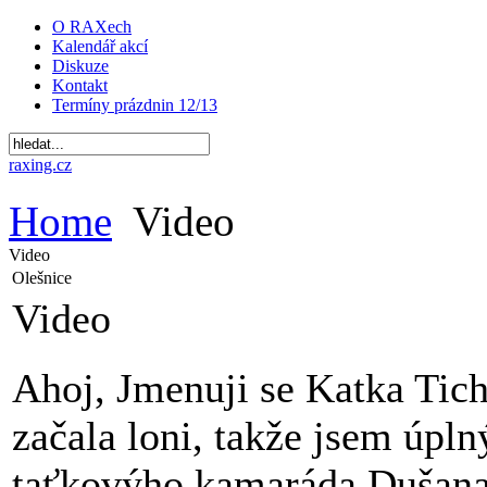
O RAXech
Kalendář akcí
Diskuze
Kontakt
Termíny prázdnin 12/13
raxing.cz
Home
Video
Video
Olešnice
Video
Ahoj, Jmenuji se Katka Tich
začala loni, takže jsem úpln
taťkovýho kamaráda Dušana, 