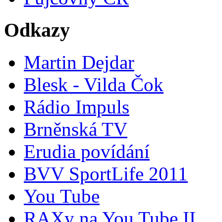
Odkazy
Martin Dejdar
Blesk - Vilda Čok
Rádio Impuls
Brněnská TV
Erudia povídání
BVV SportLife 2011
You Tube
RAXy na You Tube II