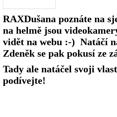
RAXDušana poznáte na sj
na helmě jsou videokamery
vidět na webu :-) Natáčí 
Zdeněk se pak pokusí ze z
Tady ale natáčel svoji vlas
podívejte!