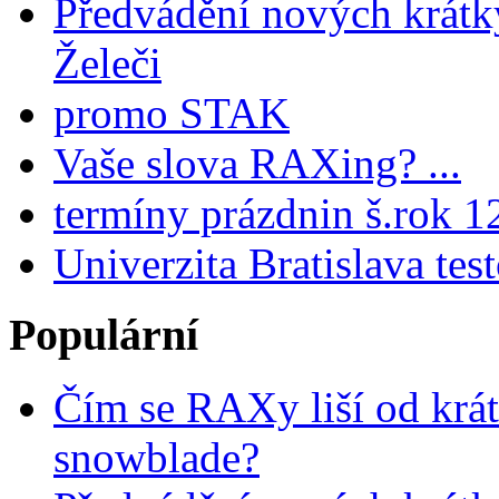
Předvádění nových krátk
Želeči
promo STAK
Vaše slova RAXing? ...
termíny prázdnin š.rok 1
Univerzita Bratislava tes
Populární
Čím se RAXy liší od krát
snowblade?