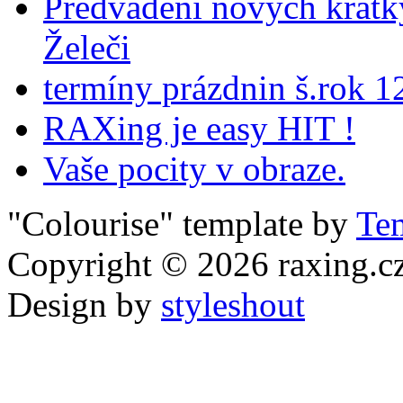
Předvádění nových krátk
Želeči
termíny prázdnin š.rok 1
RAXing je easy HIT !
Vaše pocity v obraze.
"Colourise" template by
Te
Copyright © 2026
raxing.c
Design by
styleshout