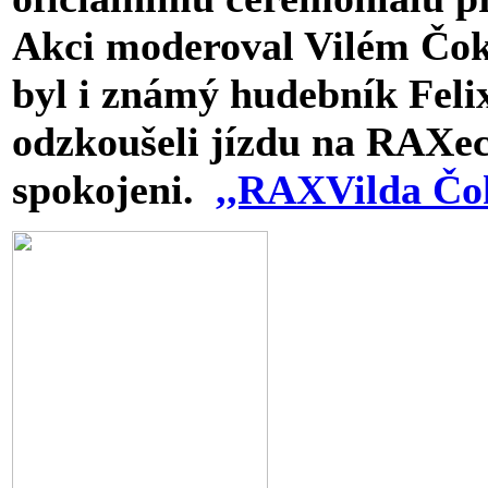
Akci moderoval Vilém Čok
byl i známý hudebník Feli
odzkoušeli jízdu na RAXech
spokojeni.
,,RAXVilda Čok