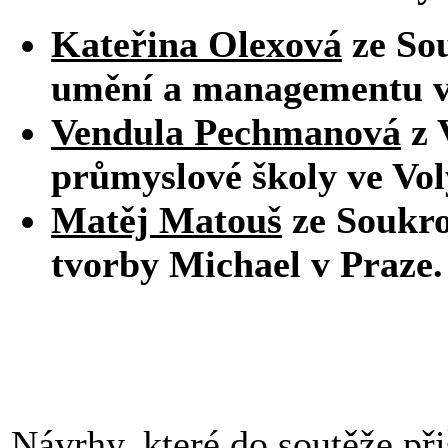
Kateřina Olexová
ze So
umění a managementu v 
Vendula Pechmanová
z 
průmyslové školy ve Voly
Matěj Matouš
ze Soukro
tvorby Michael v Praze.
Návrhy, které do soutěže při