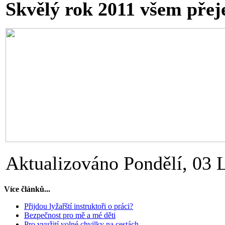
Skvělý rok 2011 všem pře
Aktualizováno Pondělí, 03 
Více článků...
Přijdou lyžařští instruktoři o práci?
Bezpečnost pro mě a mé děti
Pro využití volné chvilky na cestách