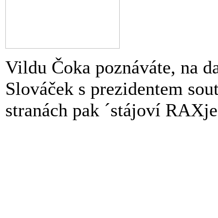
Vildu Čoka poznáváte, na dal
Slováček s prezidentem sou
stranách pak ´stájoví RAXj