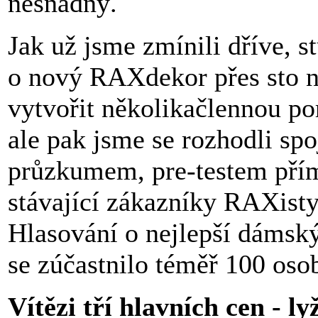
nesnadný.
Jak už jsme zmínili dříve, st
o nový RAXdekor přes sto n
vytvořit několikačlennou por
ale pak jsme se rozhodli sp
průzkumem, pre-testem přím
stávající zákazníky RAXisty
Hlasování o nejlepší dámsk
se zúčastnilo téměř 100 osob
Vítězi tří hlavních cen - l