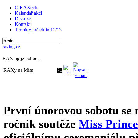
O RAXech
Kalendář akcí
Diskuze
Kontakt
Termíny prázdnin 12/13
raxing.cz
RAXing je pohoda
RAXy na Miss
První únorovou sobotu se 
ročník soutěže
Miss Prince
oficiálnímu ceremoniálu p